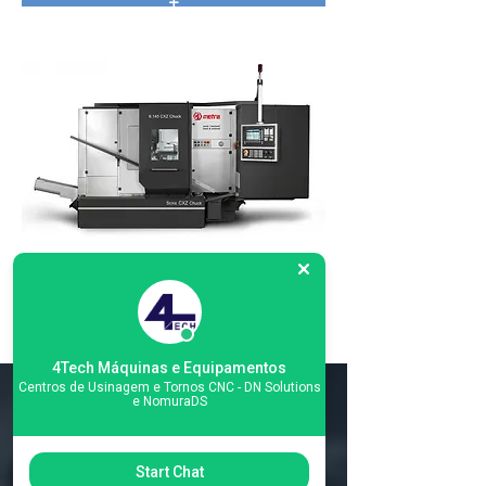
+
CXZ Chuck Series - Metra
+
4Tech Máquinas e Equipamentos
Centros de Usinagem e Tornos CNC - DN Solutions
e NomuraDS
Matriz
R. Gerônimo Braga, 595
Start Chat
Lot. Industrial Machadinho