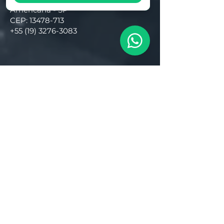
Americana - SP
CEP:
13478-713
+55 (19) 3276-3083
Filial RS
Rua Arno Willy Laybauer, 175 - Bairro
Charqueadas
Caxias do Sul - RS
CEP:
95112-483
+55 (54) 3196 1093
Filial SC
R. Tenente Antônio João, 3870
Jardim Sofia