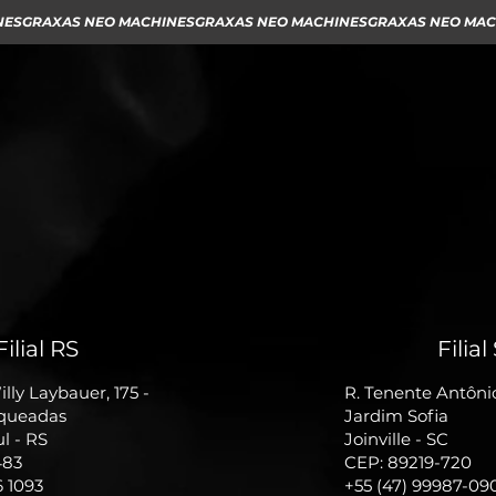
Filial RS
Filial
lly Laybauer, 175 -
R. Tenente Antôni
rqueadas
Jardim Sofia
ul - RS
Joinville - SC
483
CEP: 89219-720
6 1093
+55 (47) 99987-09