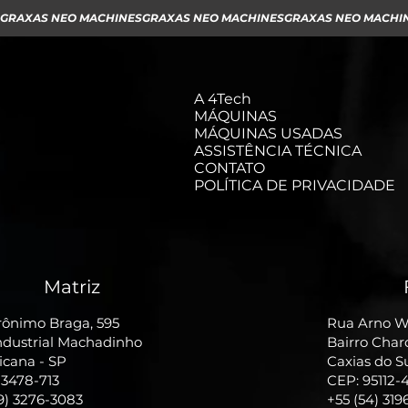
GRAXAS NEO MACHINES
A 4Tech
MÁQUINAS
MÁQUINAS USADAS
ASSISTÊNCIA TÉCNICA
CONTATO
POLÍTICA DE PRIVACIDADE
Matriz
rônimo Braga, 595
Rua Arno Wi
Industrial Machadinho
Bairro Cha
cana - SP
Caxias do S
13478-713
CEP: 95112-
19) 3276-3083
+55 (54) 319