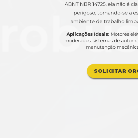
ABNT NBR 14725, ela não é cl
perigoso, tornando-se a e
ambiente de trabalho limpo
Aplicações Ideais:
Motores elét
moderados, sistemas de automa
manutenção mecânica g
SOLICITAR O