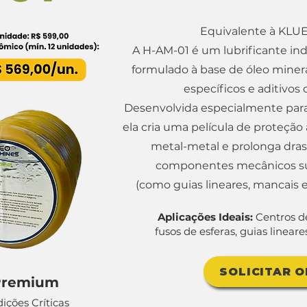
Equivalente à KLU
A H-AM-01 é um lubrificante ind
formulado à base de óleo miner
específicos e aditivos
Desenvolvida especialmente para
ela cria uma película de proteção
metal-metal e prolonga dras
componentes mecânicos suje
(como guias lineares, mancais e
Aplicações Ideais:
Centros d
fusos de esferas, guias linear
SOLICITAR 
 Premium
ções Críticas