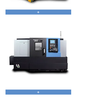
Lynx 2100
+
PUMA GT
+