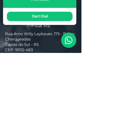
Start Chat
Filial RS
Rua Arno Willy Laybauer, 175 - Bairro
Charqueadas
Caxias do Sul - RS
CEP:
95112-483
+55 (54) 3196 1093
Filial SC
R. Tenente Antônio João, 3870
Jardim Sofia
Joinville - SC
CEP:
89219-720
+55 (47) 99987-0901