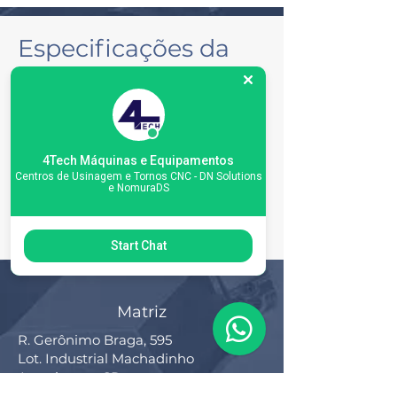
Especificações da
máquina
4Tech Máquinas e Equipamentos
Centros de Usinagem e Tornos CNC - DN Solutions
e NomuraDS
Start Chat
Matriz
R. Gerônimo Braga, 595
Lot. Industrial Machadinho
Americana - SP
CEP:
13478-713