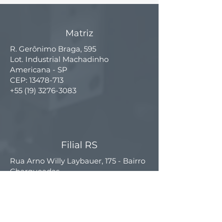
Matriz
R. Gerônimo Braga, 595
Lot. Industrial Machadinho
Americana - SP
CEP:
13478-713
+55 (19) 3276-3083
Filial RS
Rua Arno Willy Laybauer, 175 - Bairro
Charqueadas
Caxias do Sul - RS
CEP:
95112-483
+55 (54) 3196 1093