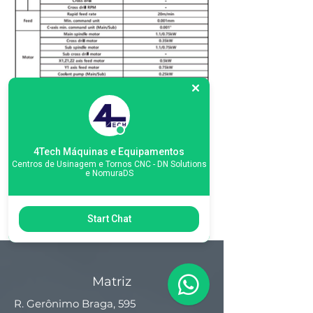
4Tech Máquinas e Equipamentos
Centros de Usinagem e Tornos CNC - DN Solutions
e NomuraDS
Start Chat
Matriz
R. Gerônimo Braga, 595