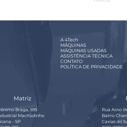
Previous
A 4Tech
MÁQUINAS
MÁQUINAS USADAS
ASSISTÊNCIA TÉCNICA
CONTATO
POLÍTICA DE PRIVACIDADE
Matriz
rônimo Braga, 595
Rua Arno Wi
Industrial Machadinho
Bairro Cha
cana - SP
Caxias do S