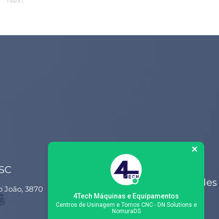
Next
 SC
Siga-nos nas redes
o João, 3870
sociais
4Tech Máquinas e Equipamentos
Centros de Usinagem e Tornos CNC - DN Solutions e
NomuraDS