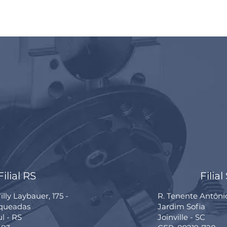
Filial RS
Filial
lly Laybauer, 175 -
R. Tenente Antôni
rqueadas
Jardim Sofia
ul - RS
Joinville - SC