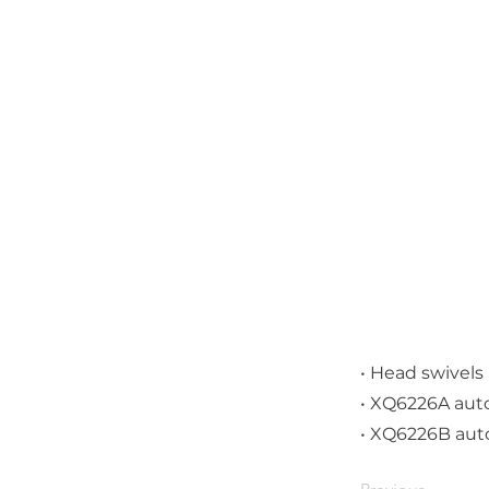
• Head swivels 
• XQ6226A auto
• XQ6226B autom