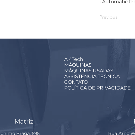
• Automatic fee
Previous
A 4Tech
MÁQUINAS
MÁQUINAS USADAS
ASSISTÊNCIA TÉCNICA
CONTATO
POLÍTICA DE PRIVACIDADE
Matriz
rônimo Braga, 595
Rua Arno Wi