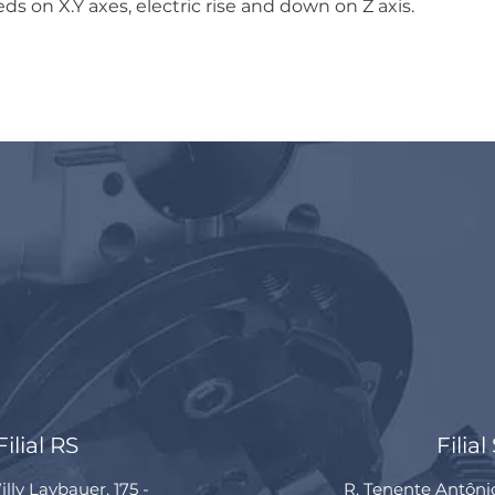
ds on X.Y axes, electric rise and down on Z axis.
Filial RS
Filial
lly Laybauer, 175 -
R. Tenente Antôni