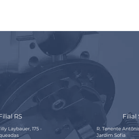
Filial RS
Filial
lly Laybauer, 175 -
R. Tenente Antôni
rqueadas
Jardim Sofia