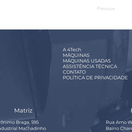
Previous
A 4Tech
MÁQUINAS
MÁQUINAS USADAS
ASSISTÊNCIA TÉCNICA
CONTATO
POLÍTICA DE PRIVACIDADE
Matriz
rônimo Braga, 595
Rua Arno Wi
Industrial Machadinho
Bairro Cha