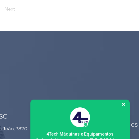
Next
 SC
Siga-nos nas redes
o João, 3870
sociais
4Tech Máquinas e Equipamentos