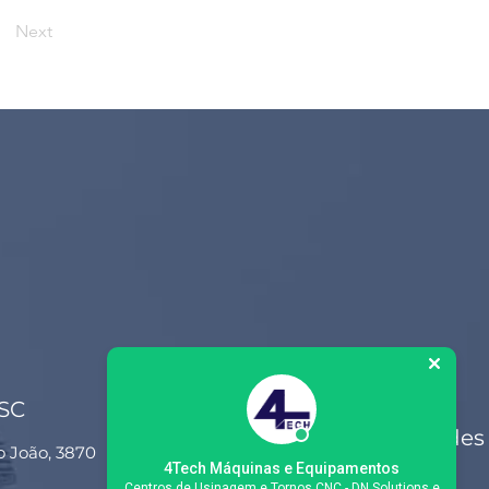
Next
 SC
Siga-nos nas redes
o João, 3870
sociais
4Tech Máquinas e Equipamentos
Centros de Usinagem e Tornos CNC - DN Solutions e