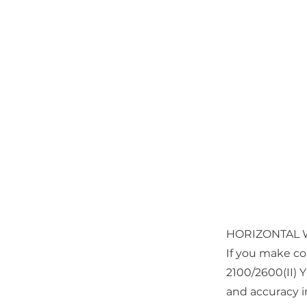
HORIZONTAL W
If you make c
2100/2600(II) Y
and accuracy i