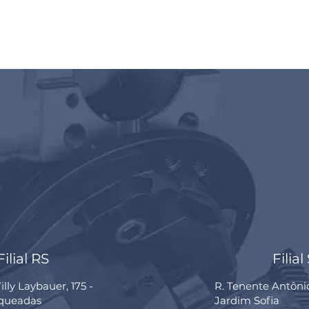
Filial RS
Filial
lly Laybauer, 175 -
R. Tenente Antôni
rqueadas
Jardim Sofia