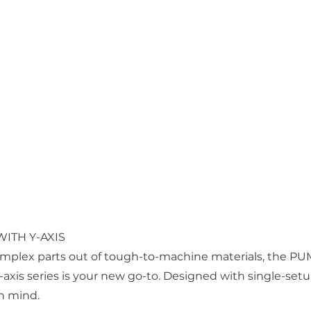
ITH Y-AXIS
omplex parts out of tough-to-machine materials, the P
-axis series is your new go-to. Designed with single-setu
n mind.