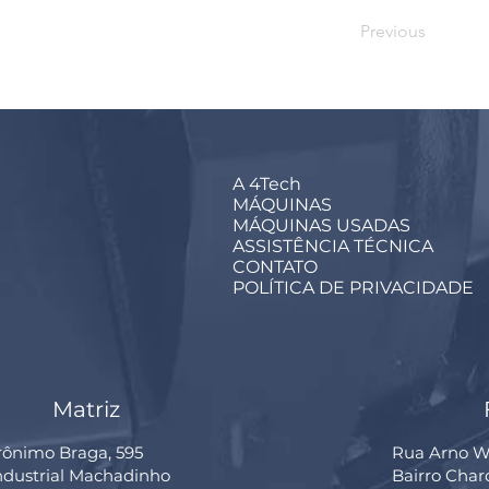
Previous
A 4Tech
MÁQUINAS
MÁQUINAS USADAS
ASSISTÊNCIA TÉCNICA
CONTATO
POLÍTICA DE PRIVACIDADE
Matriz
rônimo Braga, 595
Rua Arno Wi
Industrial Machadinho
Bairro Cha