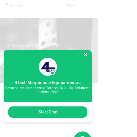
Previous
Next
Matriz
R. Gerônimo Braga, 595
Lot. Industrial Machadinho
Americana - SP
CEP:
13478-713
+55 (19) 3276-3083
4Tech Máquinas e Equipamentos
Centros de Usinagem e Tornos CNC - DN Solutions
e NomuraDS
Filial RS
Start Chat
Rua Arno Willy Laybauer, 175 - Bairro
Charqueadas
Caxias do Sul - RS
CEP:
95112-483