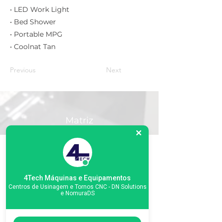
• LED Work Light
• Bed Shower
• Portable MPG
• Coolnat Tan
Previous
Next
Matriz
R. Gerônimo Braga, 595
Lot. Industrial Machadinho
Americana - SP
CEP:
13478-713
+55 (19) 3276-3083
4Tech Máquinas e Equipamentos
Centros de Usinagem e Tornos CNC - DN Solutions
e NomuraDS