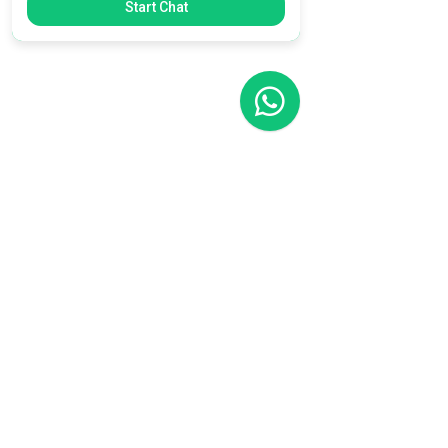
Start Chat
Filial RS
Rua Arno Willy Laybauer, 175 - Bairro
Charqueadas
Caxias do Sul - RS
CEP:
95112-483
+55 (54) 3196 1093
Filial SC
R. Tenente Antônio João, 3870
Jardim Sofia
Joinville - SC
CEP:
89219-720
+55 (47) 99987-0901