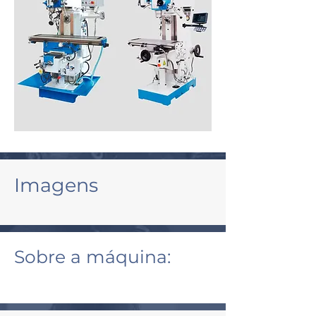
Imagens
Sobre a máquina: