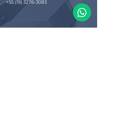
+55 (19) 3276-3083
Filial RS
Rua Arno Willy Laybauer, 175 - Bairro
Charqueadas
Caxias do Sul - RS
CEP:
95112-483
+55 (54) 3196 1093
Filial SC
R. Tenente Antônio João, 3870
Jardim Sofia
Joinville - SC
CEP:
89219-720