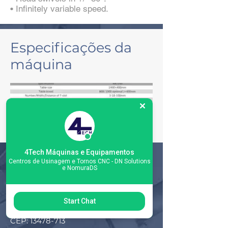
• Infinitely variable speed.
Especificações da
máquina
4Tech Máquinas e Equipamentos
Centros de Usinagem e Tornos CNC - DN Solutions
e NomuraDS
Matriz
R. Gerônimo Braga, 595
Lot. Industrial Machadinho
Start Chat
Americana - SP
CEP:
13478-713