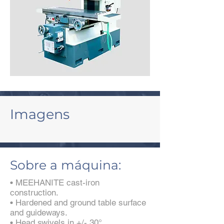
Imagens
Sobre a máquina:
• MEEHANITE cast-iron
construction.
• Hardened and ground table surface
and guideways.
• Head swivels in +/- 30°.