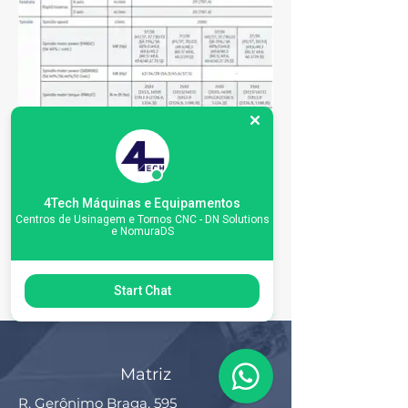
4Tech Máquinas e Equipamentos
Centros de Usinagem e Tornos CNC - DN Solutions
e NomuraDS
Start Chat
Matriz
R. Gerônimo Braga, 595