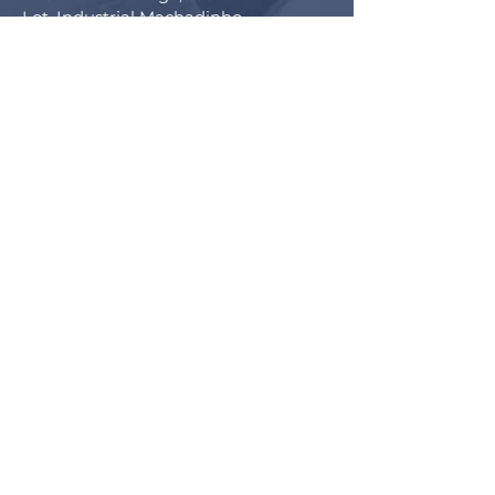
Lot. Industrial Machadinho
Americana - SP
CEP:
13478-713
+55 (19) 3276-3083
Filial RS
Rua Arno Willy Laybauer, 175 - Bairro
Charqueadas
Caxias do Sul - RS
CEP:
95112-483
+55 (54) 3196 1093
Filial SC
R. Tenente Antônio João, 3870