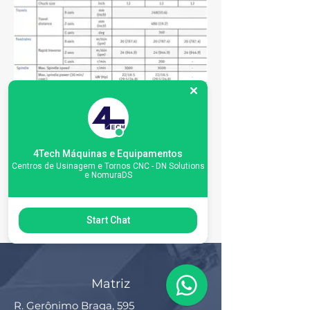
4Tech Máquinas e Equipamentos
Centros de Usinagem e Tornos CNC - DN Solutions
e NomuraDS
Start Chat
Matriz
R. Gerônimo Braga, 595