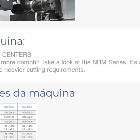
uina:
G CENTERS
t more oomph? Take a look at the NHM Series. It’s
e heavier cutting requirements.
ões da máquina