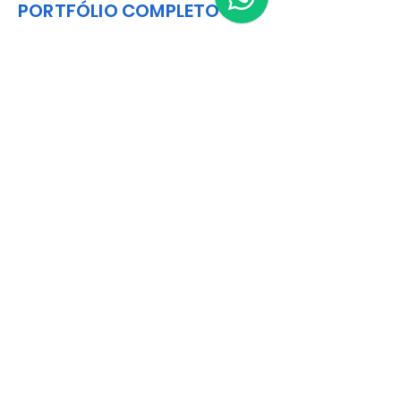
PORTFÓLIO COMPLETO
BAIXAR CATÁLOGO EM PDF
Matriz
R. Gerônimo Braga, 595
Lot. Industrial Machadinho
Americana - SP
CEP:
13478-713
+55 (19) 3276-3083
Filial RS
Rua Arno Willy Laybauer, 175 - Bairro