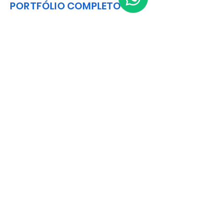
PORTFÓLIO COMPLETO
BAIXAR CATÁLOGO EM PDF
Matriz
R. Gerônimo Braga, 595
Lot. Industrial Machadinho
Americana - SP
CEP:
13478-713
+55 (19) 3276-3083
Filial RS
Rua Arno Willy Laybauer, 175 - Bairro