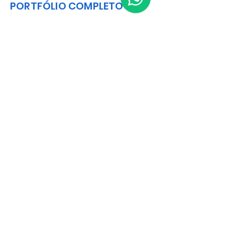
PORTFÓLIO COMPLETO
BAIXAR CATÁLOGO EM PDF
Matriz
R. Gerônimo Braga, 595
Lot. Industrial Machadinho
Americana - SP
CEP:
13478-713
+55 (19) 3276-3083
Filial RS
Rua Arno Willy Laybauer, 175 - Bairro