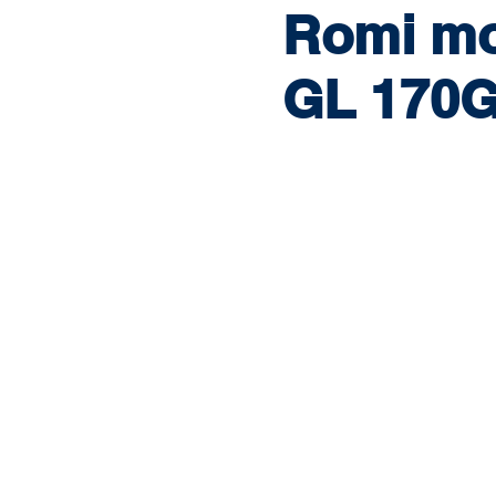
Romi mo
GL 170