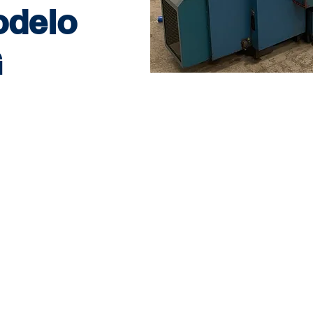
delo
G