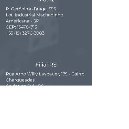
R. Gerônimo Braga, 595
Lot. Industrial Machadinho
Americana - SP
CEP:
13478-713
+55 (19) 3276-3083
Filial RS
Rua Arno Willy Laybauer, 175 - Bairro
Charqueadas
Caxias do Sul - RS
CEP:
95112-483
+55 (54) 3196 1093
Filial SC