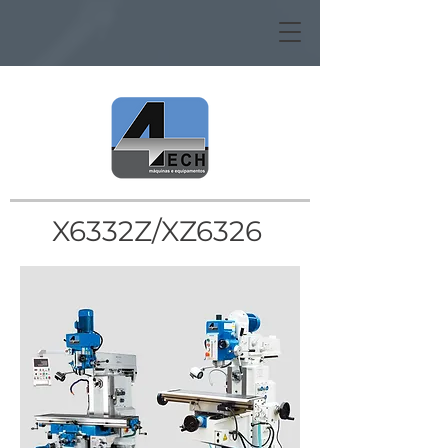
X6332Z/XZ6326