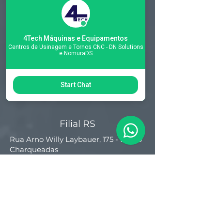
Matriz
R. Gerônimo Braga, 595
4Tech Máquinas e Equipamentos
Lot. Industrial Machadinho
Centros de Usinagem e Tornos CNC - DN Solutions
Americana - SP
e NomuraDS
CEP:
13478-713
+55 (19) 3276-3083
Start Chat
Filial RS
Rua Arno Willy Laybauer, 175 - Bairro
Charqueadas
Caxias do Sul - RS
CEP:
95112-483
+55 (54) 3196 1093