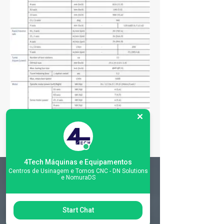
4Tech Máquinas e Equipamentos
Centros de Usinagem e Tornos CNC - DN Solutions
e NomuraDS
Matriz
R. Gerônimo Braga, 595
Start Chat
Lot. Industrial Machadinho
Americana - SP