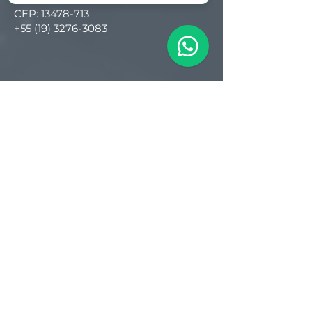
CEP:
13478-713
+55 (19) 3276-3083
Filial RS
Rua Arno Willy Laybauer, 175 - Bairro
Charqueadas
Caxias do Sul - RS
CEP:
95112-483
+55 (54) 3196 1093
Filial SC
R. Tenente Antônio João, 3870
Jardim Sofia
Joinville - SC