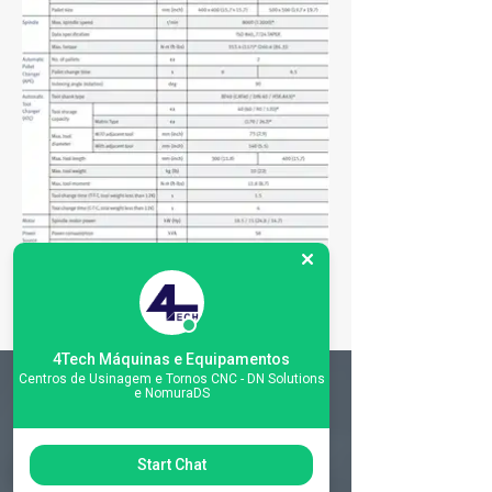
4Tech Máquinas e Equipamentos
Centros de Usinagem e Tornos CNC - DN Solutions
e NomuraDS
Matriz
R. Gerônimo Braga, 595
Start Chat
Lot. Industrial Machadinho