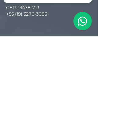
Americana - SP
CEP:
13478-713
+55 (19) 3276-3083
Filial RS
Rua Arno Willy Laybauer, 175 - Bairro
Charqueadas
Caxias do Sul - RS
CEP:
95112-483
+55 (54) 3196 1093
Filial SC
R. Tenente Antônio João, 3870
Jardim Sofia
Joinville - SC