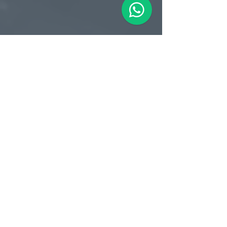
Filial RS
Rua Arno Willy Laybauer, 175 - Bairro
Charqueadas
Caxias do Sul - RS
CEP:
95112-483
+55 (54) 3196 1093
Filial SC
R. Tenente Antônio João, 3870
Jardim Sofia
Joinville - SC
CEP:
89219-720
+55 (47) 99987-0901