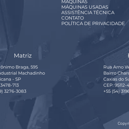
MÁQUINAS
MÁQUINAS USADAS
ASSISTÊNCIA TÉCNICA
CONTATO
POLÍTICA DE PRIVACIDADE
Matriz
rônimo Braga, 595
Rua Arno Wi
Industrial Machadinho
Bairro Cha
cana - SP
Caxias do S
13478-713
CEP: 95112-
19) 3276-3083
+55 (54) 319
Copyr