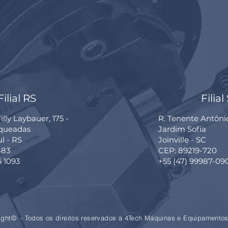
Filial RS
Filial
lly Laybauer, 175 -
R. Tenente Antôni
rqueadas
Jardim Sofia
ul - RS
Joinville - SC
483
CEP: 89219-720
6 1093
+55 (47) 99987-09
ight© - Todos os direitos reservados a 4Tech Máquinas e Equipamentos