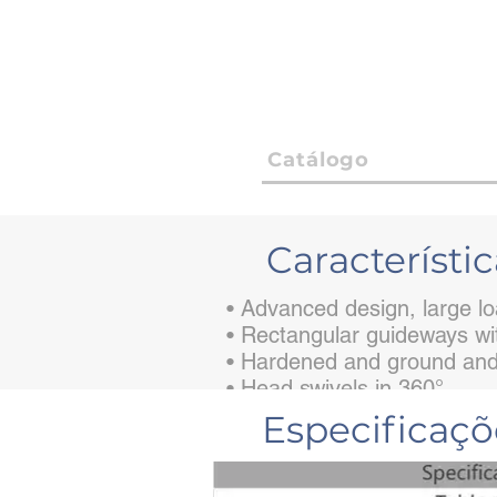
Catálogo
Característic
• Advanced design, large l
• Rectangular guideways with
• Hardened and ground and
• Head swivels in 360°.
Especificaç