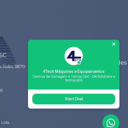
 SC
Siga-nos nas redes
o João, 3870
sociais
4Tech Máquinas e Equipamentos
Centros de Usinagem e Tornos CNC - DN Solutions e
NomuraDS
01
Start Chat
 Ltda.