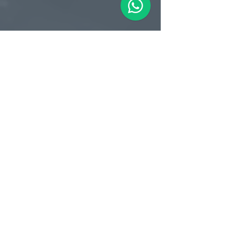
Filial RS
Rua Arno Willy Laybauer, 175 - Bairro
Charqueadas
Caxias do Sul - RS
CEP:
95112-483
+55 (54) 3196 1093
Filial SC
R. Tenente Antônio João, 3870
Jardim Sofia
Joinville - SC
CEP:
89219-720
+55 (47) 99987-0901