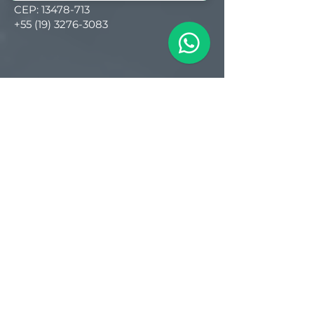
CEP:
13478-713
+55 (19) 3276-3083
Filial RS
Rua Arno Willy Laybauer, 175 - Bairro
Charqueadas
Caxias do Sul - RS
CEP:
95112-483
+55 (54) 3196 1093
Filial SC
R. Tenente Antônio João, 3870
Jardim Sofia
Joinville - SC