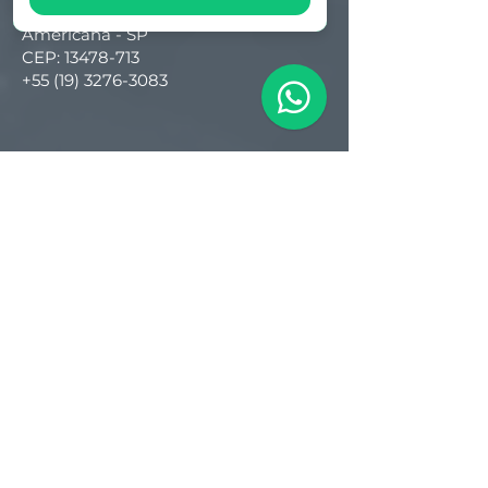
Lot. Industrial Machadinho
Americana - SP
CEP:
13478-713
+55 (19) 3276-3083
Filial RS
Rua Arno Willy Laybauer, 175 - Bairro
Charqueadas
Caxias do Sul - RS
CEP:
95112-483
+55 (54) 3196 1093
Filial SC
R. Tenente Antônio João, 3870