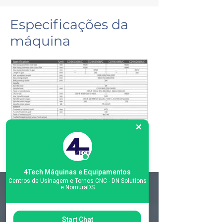
Especificações da
máquina
4Tech Máquinas e Equipamentos
Centros de Usinagem e Tornos CNC - DN Solutions
e NomuraDS
Matriz
R. Gerônimo Braga, 595
Start Chat