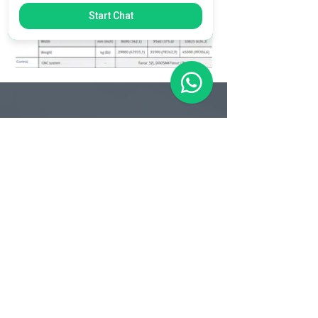
Start Chat
Matriz
R. Gerônimo Braga, 595
Lot. Industrial Machadinho
Americana - SP
CEP:
13478-713
+55 (19) 3276-3083
Filial RS
Rua Arno Willy Laybauer, 175 - Bairro