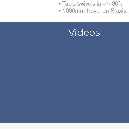
• Table swivels in +/- 30°.
• 1000mm travel on X axis.
Videos