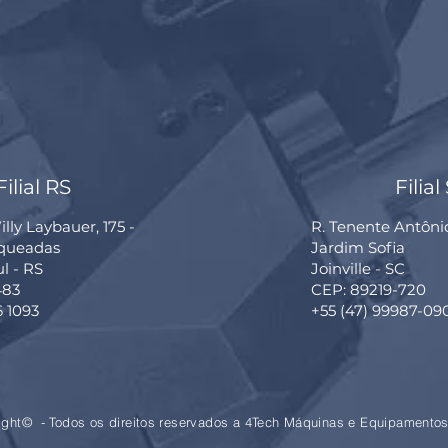
Filial RS
Filial
lly Laybauer, 175 -
R. Tenente Antôni
rqueadas
Jardim Sofia
ul - RS
Joinville - SC
483
CEP: 89219-720
6 1093
+55 (47) 99987-09
ight© - Todos os direitos reservados a 4Tech Máquinas e Equipamentos