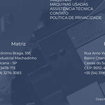
MÁQUINAS USADAS
ASSISTÊNCIA TÉCNICA
CONTATO
POLÍTICA DE PRIVACIDADE
Matriz
rônimo Braga, 595
Rua Arno Wi
Industrial Machadinho
Bairro Cha
cana - SP
Caxias do S
13478-713
CEP: 95112-
19) 3276-3083
+55 (54) 319
Copyr