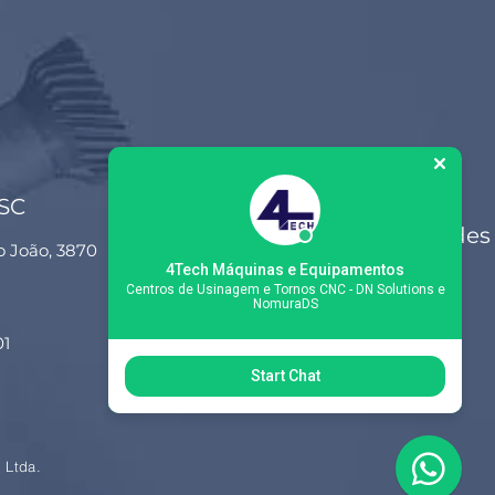
 SC
Siga-nos nas redes
o João, 3870
sociais
4Tech Máquinas e Equipamentos
Centros de Usinagem e Tornos CNC - DN Solutions e
NomuraDS
01
Start Chat
 Ltda.