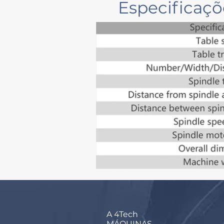
Especificaç
A 4Tech
MÁQUINAS