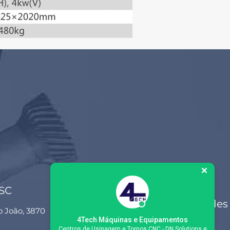
 SC
Siga-nos nas redes
o João, 3870
sociais
4Tech Máquinas e Equipamentos
Centros de Usinagem e Tornos CNC - DN Solutions e