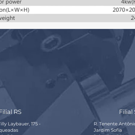
Filial RS
Filial
lly Laybauer, 175 -
R. Tenente Antôni
rqueadas
Jardim Sofia