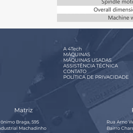
A 4Tech
MÁQUINAS
MÁQUINAS USADAS
ASSISTÊNCIA TÉCNICA
CONTATO
POLÍTICA DE PRIVACIDADE
Matriz
rônimo Braga, 595
Rua Arno Wi
Industrial Machadinho
Bairro Cha