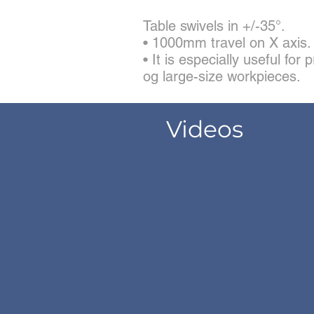
Table swivels in +/-35°.
• 1000mm travel on X axis.
• It is especially useful for
og large-size workpieces.
Videos