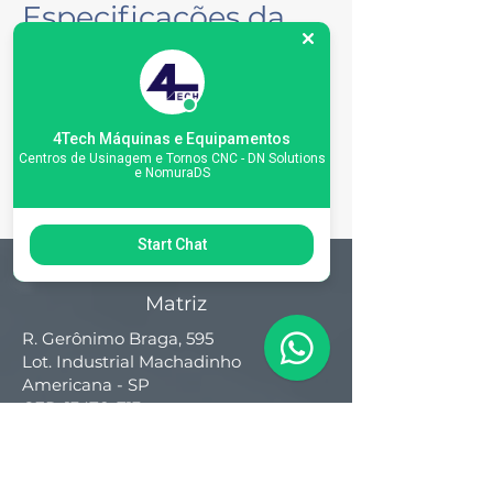
Especificações da
máquina
4Tech Máquinas e Equipamentos
Centros de Usinagem e Tornos CNC - DN Solutions
e NomuraDS
Start Chat
Matriz
R. Gerônimo Braga, 595
Lot. Industrial Machadinho
Americana - SP
CEP:
13478-713
+55 (19) 3276-3083