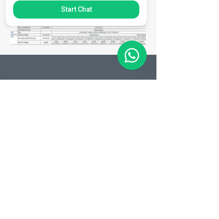
Start Chat
Matriz
R. Gerônimo Braga, 595
Lot. Industrial Machadinho
Americana - SP
CEP:
13478-713
+55 (19) 3276-3083
Filial RS
Rua Arno Willy Laybauer, 175 - Bairro