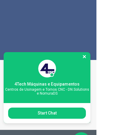
Especificações da
máquina
4Tech Máquinas e Equipamentos
Centros de Usinagem e Tornos CNC - DN Solutions
e NomuraDS
Start Chat