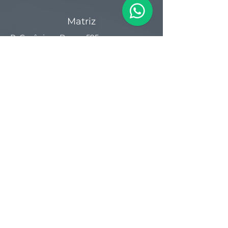
Matriz
R. Gerônimo Braga, 595
Lot. Industrial Machadinho
Americana - SP
CEP:
13478-713
+55 (19) 3276-3083
Filial RS
Rua Arno Willy Laybauer, 175 - Bairro
Charqueadas
Caxias do Sul - RS
CEP:
95112-483
+55 (54) 3196 1093