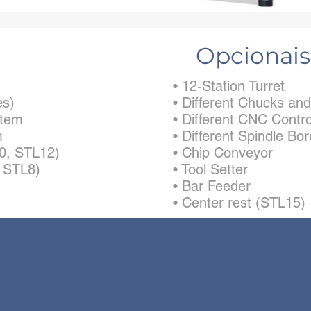
Opcionais
• 12-Station Turret
es)
• Different Chucks and
stem
• Different CNC Contr
m
• Different Spindle Bo
10, STL12)
• Chip Conveyor
, STL8)
• Tool Setter
• Bar Feeder
• Center rest (STL15)