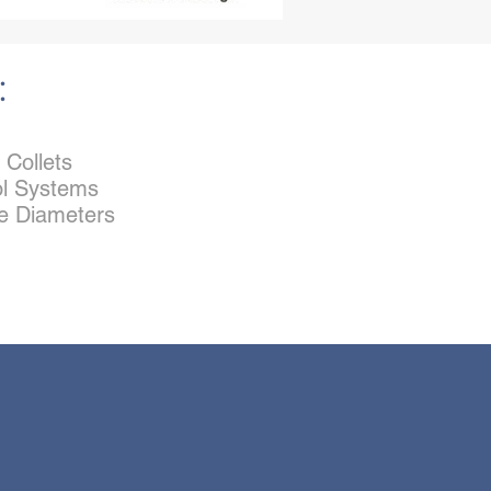
:
 Collets
ol Systems
re Diameters