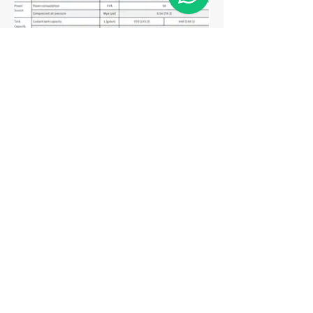
Matriz
R. Gerônimo Braga, 595
Lot. Industrial Machadinho
Americana - SP
CEP:
13478-713
+55 (19) 3276-3083
Filial RS
Rua Arno Willy Laybauer, 175 - Bairro