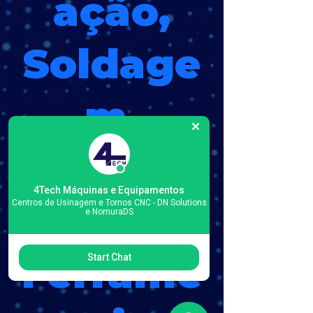
ação,
Soldage
m,
Usinage
4Tech Máquinas e Equipamentos
m,
Centros de Usinagem e Tornos CNC - DN Solutions
e NomuraDS
Ferrame
Start Chat