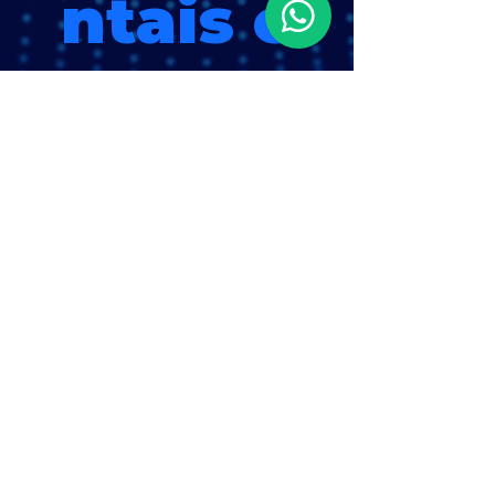
ntais e
Automa
ção.
CONFIRMAR VISITA
Horário e local
15 de set. de 2026, 10:00 – 18 de
set. de 2026, 19:00
Expoville - Centro de Convenções e
Expos, R. XV de Novembro, 4315 -
América, Joinville - SC, 89216-202, Brasil