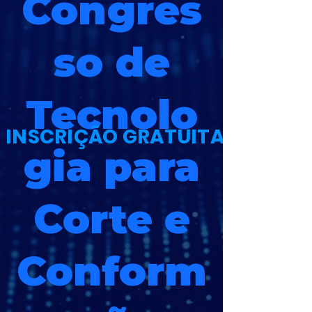
Congres
so de
Tecnolo
INSCRIÇÃO GRATUITA
gia para
Corte e
Conform