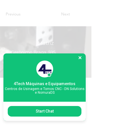
Previous
Next
Matriz
R. Gerônimo Braga, 595
Lot. Industrial Machadinho
Americana - SP
CEP:
13478-713
+55 (19) 3276-3083
4Tech Máquinas e Equipamentos
Centros de Usinagem e Tornos CNC - DN Solutions
e NomuraDS
Filial RS
Start Chat
Rua Arno Willy Laybauer, 175 - Bairro
Charqueadas