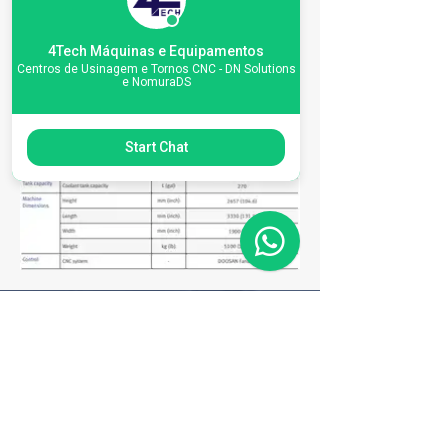
4Tech Máquinas e Equipamentos
Centros de Usinagem e Tornos CNC - DN Solutions
e NomuraDS
Start Chat
Matriz
R. Gerônimo Braga, 595
Lot. Industrial Machadinho
Americana - SP
CEP:
13478-713