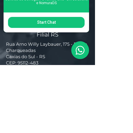
+55 (19) 3276-3083
e NomuraDS
Start Chat
Filial RS
Rua Arno Willy Laybauer, 175 - Bairro
Charqueadas
Caxias do Sul - RS
CEP:
95112-483
+55 (54) 3196 1093
Filial SC
R. Tenente Antônio João, 3870
Jardim Sofia
Joinville - SC
CEP:
89219-720