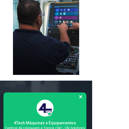
Matriz
R. Gerônimo Braga, 595
Lot. Industrial Machadinho
Americana - SP
4Tech Máquinas e Equipamentos
CEP:
13478-713
Centros de Usinagem e Tornos CNC - DN Solutions