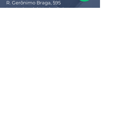
R. Gerônimo Braga, 595
Lot. Industrial Machadinho
Americana - SP
CEP:
13478-713
+55 (19) 3276-3083
Filial RS
Rua Arno Willy Laybauer, 175 - Bairro
Charqueadas
Caxias do Sul - RS
CEP:
95112-483
+55 (54) 3196 1093
Filial SC