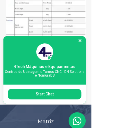
4Tech Máquinas e Equipamentos
Centros de Usinagem e Tornos CNC - DN Solutions
e NomuraDS
Start Chat
Matriz