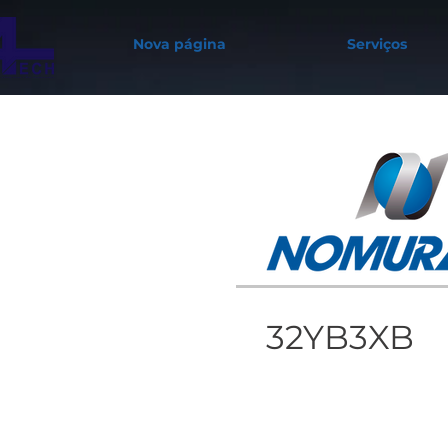
Nova página
Serviços
32YB3XB