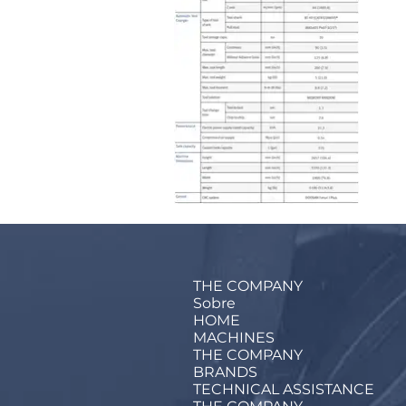
THE COMPANY
Sobre
HOME
MACHINES
THE COMPANY
BRANDS
TECHNICAL ASSISTANCE