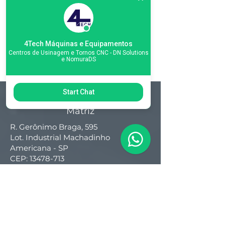
4Tech Máquinas e Equipamentos
Centros de Usinagem e Tornos CNC - DN Solutions
e NomuraDS
Start Chat
Matriz
R. Gerônimo Braga, 595
Lot. Industrial Machadinho
Americana - SP
CEP:
13478-713
+55 (19) 3276-3083
Filial RS