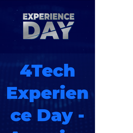
4Tech
Experien
ce Day -