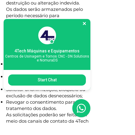
destruição ou alteração indevida.
Os dados serão armazenados pelo
período necessário para
cumprimento das finalidades
mencionadas ou conforme exigido
por obrigações legais.
6. Direitos do titular
Nos termos da LGPD, o titular dos
4Tech Máquinas e Equipamentos
Centros de Usinagem e Tornos CNC - DN Solutions
dados poderá, a qualquer momento:
e NomuraDS
Solicitar acesso aos seus dados
pessoais;
Corrigir dados incompletos ou
Start Chat
desatualizados;
Solicitar anonimização, bloqueio ou
exclusão de dados desnecessários;
Revogar o consentimento para
tratamento dos dados.
As solicitações poderão ser feitas por
meio dos canais de contato da 4Tech
Máquinas.