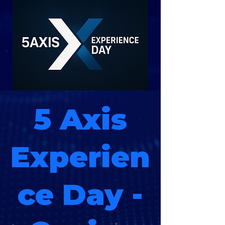
5 Axis
Experien
ce Day -